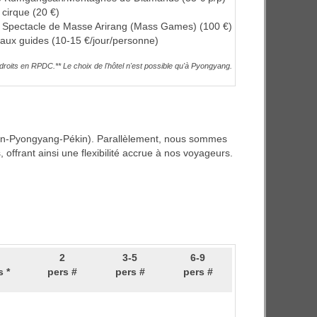
e cirque (20 €)
du Spectacle de Masse Arirang (Mass Games) (100 €)
aux guides (10-15 €/jour/personne)
droits en RPDC.** Le choix de l'hôtel n'est possible qu'à Pyongyang.
Pékin-Pyongyang-Pékin). Parallèlement, nous sommes
 offrant ainsi une flexibilité accrue à nos voyageurs.
2
3-5
6-9
s *
pers #
pers #
pers #