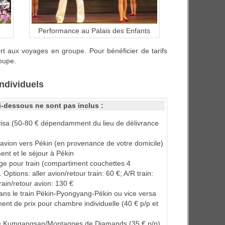
Performance au Palais des Enfants
rt aux voyages en groupe. Pour bénéficier de tarifs
oupe.
individuels
ci-dessous
ne sont pas inclus
:
visa (50-80 € dépendamment du lieu de délivrance
l’avion vers Pékin (en provenance de votre domicile)
nt et le séjour à Pékin
ge pour train (compartiment couchettes 4
Options: aller avion/retour train: 60 €; A/R train:
train/retour avion: 130 €
ans le train Pékin-Pyongyang-Pékin ou vice versa
ent de prix pour chambre individuelle (40 € p/p et
 de Kumgangsan/Montagnes de Diamands (35 € p/p)