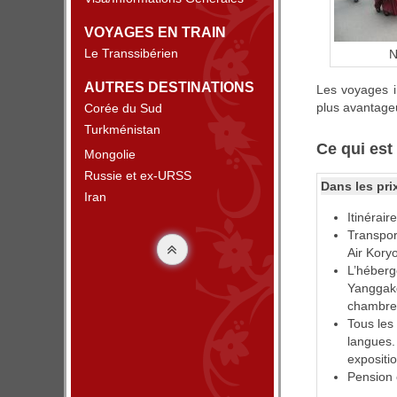
VOYAGES EN TRAIN
Le Transsibérien
N
AUTRES DESTINATIONS
Les voyages i
plus avantageu
Corée du Sud
Turkménistan
Ce qui est
Mongolie
Russie et ex-URSS
Dans les pri
Iran
Itinérair
Transpor
Air Kory
L’héberg
Yanggakd
chambre
Tous les 
langues.
expositio
Pension 