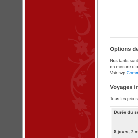
Options d
Nos tarifs so
en mesure d'or
Voir svp
Comme
Voyages in
Tous les prix 
Durée du s
8 jours, 7 