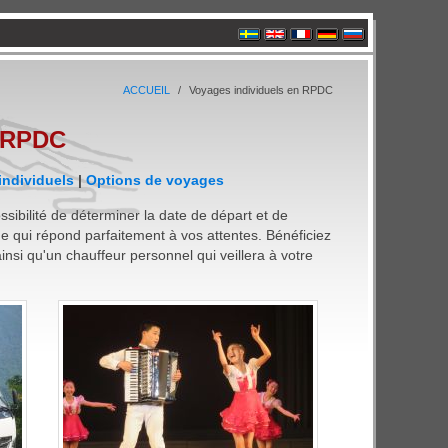
ACCUEIL
Voyages individuels en RPDC
n RPDC
mbre du Fonds de Garantie Voyage Suédois
Leader européen des voyages en RPDC
Service et fiabilité scandinaves
Voyages vers un autre monde
 individuels
|
Options de voyages
sibilité de déterminer la date de départ et de
 qui répond parfaitement à vos attentes. Bénéficiez
nsi qu'un chauffeur personnel qui veillera à votre