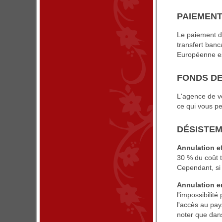
PAIEMEN
Le paiement de
transfert banc
Européenne est
FONDS DE
L'agence de vo
ce qui vous pe
DÉSISTE
Annulation ef
30 % du coût 
Cependant, si 
Annulation en
l'impossibilit
l'accès au pa
noter que dan