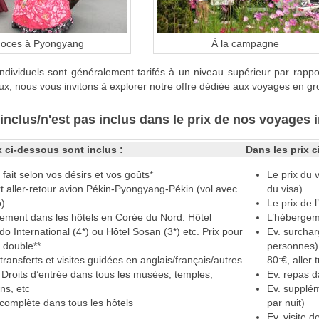
oces à Pyongyang
À la campagne
ndividuels sont généralement tarifés à un niveau supérieur par rappo
x, nous vous invitons à explorer notre offre dédiée aux voyages en gr
 inclus/n'est pas inclus dans le prix de nos voyages 
x ci-dessous sont inclus :
Dans les prix 
e fait selon vos désirs et vos goûts*
Le prix du 
t aller-retour avion Pékin-Pyongyang-Pékin (vol avec
du visa)
o)
Le prix de 
ement dans les hôtels en Corée du Nord. Hôtel
L’hébergeme
o International (4*) ou Hôtel Sosan (3*) etc. Prix pour
Ev. surchar
 double**
personnes). 
transferts et visites guidées en anglais/français/autres
80:€, aller 
 Droits d’entrée dans tous les musées, temples,
Ev. repas d
ns, etc
Ev. supplém
complète dans tous les hôtels
par nuit)
Ev. visite