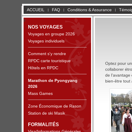
ACCUEIL
FAQ
Conditions & Assurance
Témoig
F
NOS VOYAGES
Voyages en groupe 2026
Voyages individuels
Comment s'y rendre
RPDC carte touristique
Optez pour un 
Hôtels en RPDC
collaborer étr
de l'avantage 
Marathon de Pyongyang
bien-être tout
2026
Mass Games
Zone Économique de Rason
Station de ski Masik
FORMALITÉS
Visa/Informations Générales