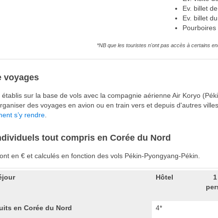
Ev. billet d
Ev. billet 
Pourboires 
*NB que les touristes n'ont pas accès à certains en
e voyages
nt établis sur la base de vols avec la compagnie aérienne Air Koryo (
ganiser des voyages en avion ou en train vers et depuis d'autres villes,
nt s’y rendre
.
dividuels tout compris en Corée du Nord
sont en € et calculés en fonction des vols Pékin-Pyongyang-Pékin.
éjour
Hôtel
1
per
nuits en Corée du Nord
4*