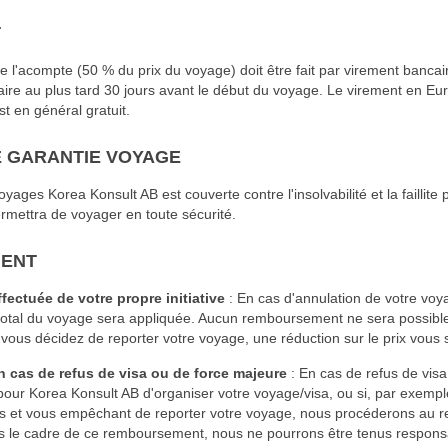
T
 l'acompte (50 % du prix du voyage) doit être fait par virement bancai
aire au plus tard 30 jours avant le début du voyage. Le virement en Eur
 en général gratuit.
 GARANTIE VOYAGE
yages Korea Konsult AB est couverte contre l'insolvabilité et la faillit
rmettra de voyager en toute sécurité.
MENT
fectuée de votre propre initiative
: En cas d'annulation de votre voy
total du voyage sera appliquée. Aucun remboursement ne sera possible 
vous décidez de reporter votre voyage, une réduction sur le prix vous
 cas de refus de visa ou de force majeure
: En cas de refus de visa
é pour Korea Konsult AB d'organiser votre voyage/visa, ou si, par exempl
ys et vous empêchant de reporter votre voyage, nous procéderons au r
s le cadre de ce remboursement, nous ne pourrons être tenus responsa